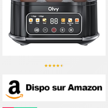
★
★
★
★
★