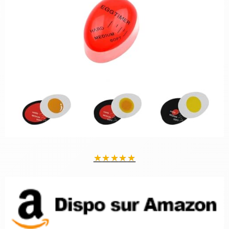
★
★
★
★
★