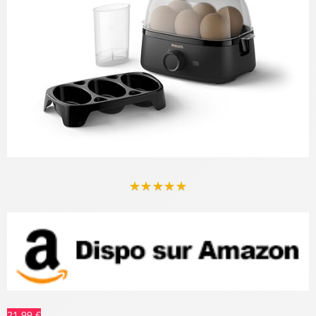
★
★
★
★
★
21,99 €