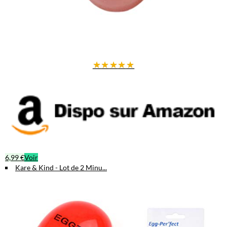
★
★
★
★
★
6,99 €
Voir
Kare & Kind - Lot de 2 Minu...