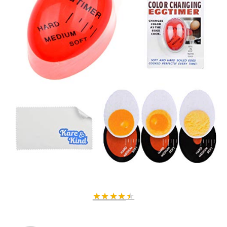
★
★
★
★
★