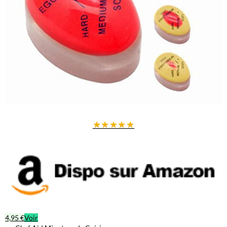
★
★
★
★
★
4,95 €
Voir