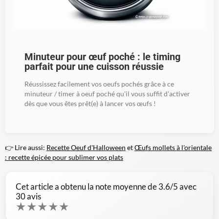
Minuteur pour œuf poché : le timing
parfait pour une cuisson réussie
Réussissez facilement vos oeufs pochés grâce à ce
minuteur / timer à oeuf poché qu'il vous suffit d'activer
dès que vous êtes prêt(e) à lancer vos œufs !
👉 Lire aussi:
Recette Oeuf d'Halloween
et
Œufs mollets à l'orientale
: recette épicée pour sublimer vos plats
Cet article a obtenu la note moyenne de
3.6
/5 avec
30
avis
★
★
★
★
★