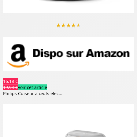
★
★
★
★
★
16,18 €
19,94 €
Voir cet article
Philips Cuiseur à œufs élec...