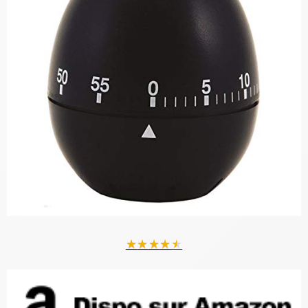
★
★
★
★
★