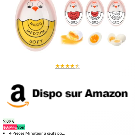
★
★
★
★
★
9,89 €
10,99 €
Voir
4 Pièces Minuteur à œufs po...