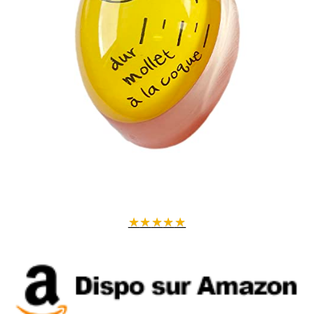
★
★
★
★
★