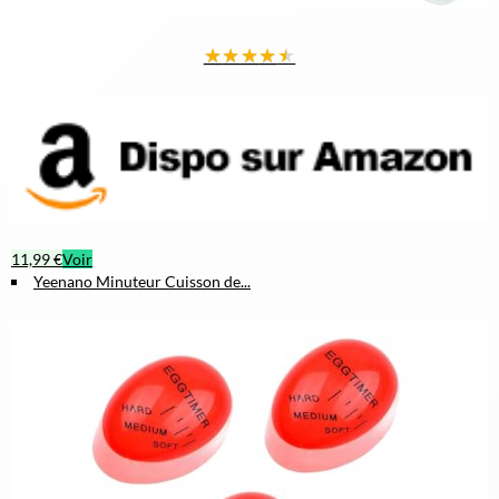
★
★
★
★
★
11,99 €
Voir
Yeenano Minuteur Cuisson de...