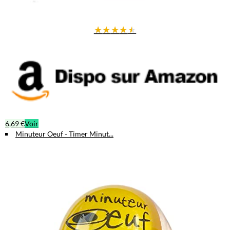
★
★
★
★
★
6,69 €
Voir
Minuteur Oeuf - Timer Minut...