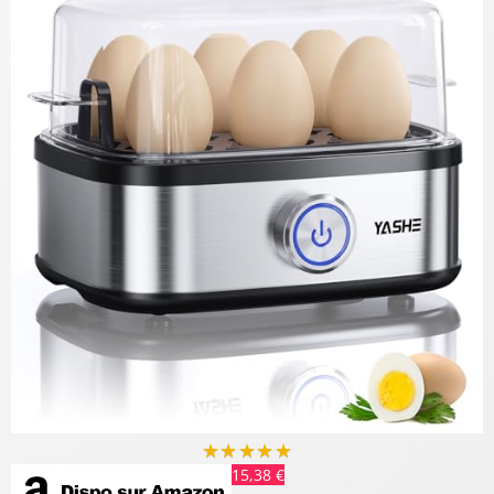
★
★
★
★
★
15,38 €