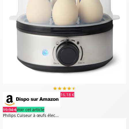
★
★
★
★
★
16,18 €
19,94 €
Voir cet article
Philips Cuiseur à œufs élec...