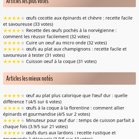
Articles les plus votés
★
★
★
★
★
œufs cocotte aux épinards et chèvre : recette facile
et savoureuse (33 votes)
★
★
★
★
★
Recette des œufs pochés à la norvégienne :
comment les réussir facilement (32 votes)
★
★
★
★
★
Cuire un oeuf au micro onde (32 votes)
★
★
★
★
★
œufs au plat aux champignons : recette facile et
savoureuse à tester (31 votes)
★
★
★
★
★
Cuisson oeuf à la coque (31 votes)
Articles les mieux notés
★
★
★
★
★
œuf au plat plus calorique que l’œuf dur : quelle
différence ? (4/5 sur 6 votes)
★
★
★
★
★
œufs à la coque à la florentine : comment allier
épinards et gourmandise (4/5 sur 2 votes)
★
★
★
★
★
Minuteur pour œuf dur : temps de cuisson parfait à
chaque fois (3.9/5 sur 21 votes)
★
★
★
★
★
œufs durs aux lardons : recette rustique et
gourmande à découvrir (3.9/5 sur 10 votes)