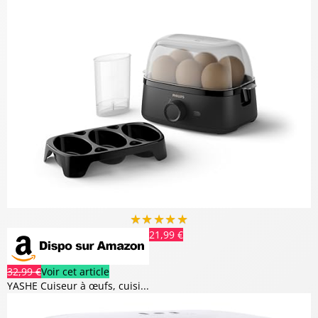
★
★
★
★
★
21,99 €
32,99 €
Voir cet article
YASHE Cuiseur à œufs, cuisi...