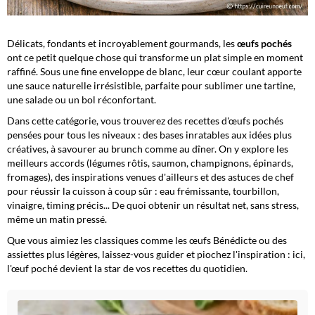
Délicats, fondants et incroyablement gourmands, les
œufs pochés
ont ce petit quelque chose qui transforme un plat simple en moment
raffiné. Sous une fine enveloppe de blanc, leur cœur coulant apporte
une sauce naturelle irrésistible, parfaite pour sublimer une tartine,
une salade ou un bol réconfortant.
Dans cette catégorie, vous trouverez des
recettes d'œufs pochés
pensées pour tous les niveaux : des bases inratables aux idées plus
créatives, à savourer au brunch comme au dîner. On y explore les
meilleurs accords (légumes rôtis, saumon, champignons, épinards,
fromages), des inspirations venues d'ailleurs et des astuces de chef
pour réussir la cuisson à coup sûr : eau frémissante, tourbillon,
vinaigre, timing précis... De quoi obtenir un résultat net, sans stress,
même un matin pressé.
Que vous aimiez les classiques comme les œufs Bénédicte ou des
assiettes plus légères, laissez-vous guider et piochez l'inspiration : ici,
l'œuf poché devient la star de vos recettes du quotidien.