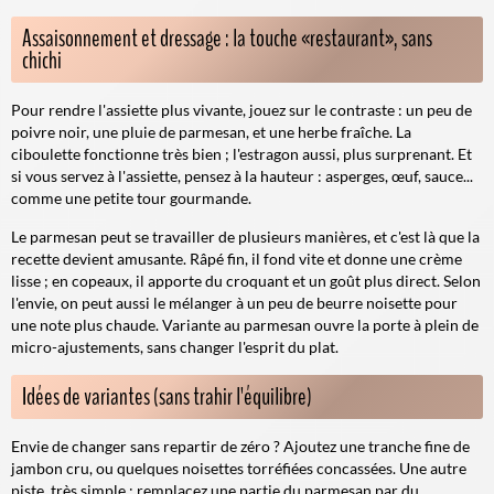
Assaisonnement et dressage : la touche «restaurant», sans
chichi
Pour rendre l'assiette plus vivante, jouez sur le contraste : un peu de
poivre noir, une pluie de parmesan, et une herbe fraîche. La
ciboulette fonctionne très bien ; l'estragon aussi, plus surprenant. Et
si vous servez à l'assiette, pensez à la hauteur : asperges, œuf, sauce...
comme une petite
tour
gourmande.
Le parmesan peut se travailler de plusieurs manières, et c'est là que la
recette devient amusante. Râpé fin, il fond vite et donne une crème
lisse ; en copeaux, il apporte du croquant et un goût plus direct. Selon
l'envie, on peut aussi le mélanger à un peu de beurre noisette pour
une note plus chaude. Variante au parmesan ouvre la porte à plein de
micro-ajustements, sans changer l'esprit du plat.
Idées de variantes (sans trahir l'équilibre)
Envie de changer sans repartir de zéro ? Ajoutez une tranche fine de
jambon cru, ou quelques noisettes torréfiées concassées. Une autre
piste, très simple : remplacez une partie du parmesan par du