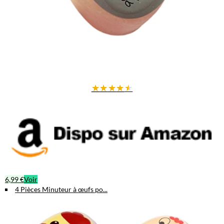
★
★
★
★
★
6,99 €
Voir
4 Pièces Minuteur à œufs po...