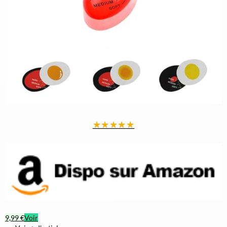
★
★
★
★
★
9,99 €
Voir