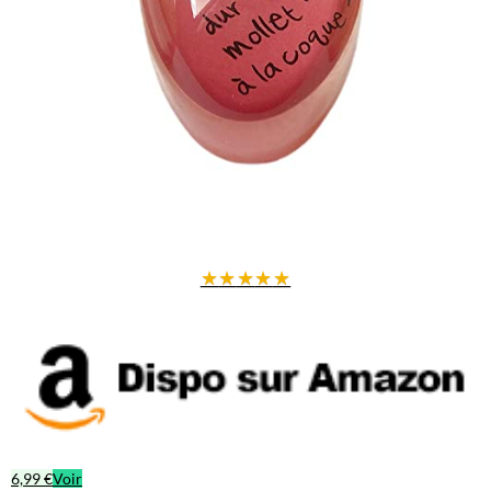
★
★
★
★
★
6,99 €
Voir