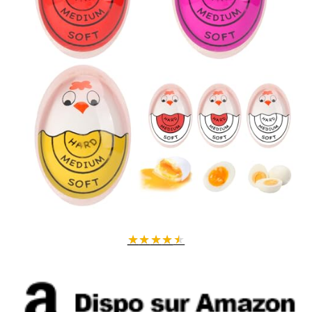
★
★
★
★
★