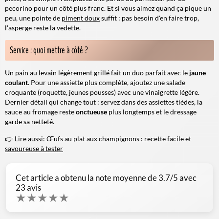
pecorino pour un côté plus franc. Et si vous aimez quand ça pique un
peu, une pointe de
piment doux
suffit : pas besoin d'en faire trop,
l'asperge reste la vedette.
Service : quoi mettre à côté ?
Un pain au levain légèrement grillé fait un duo parfait avec le
jaune
coulant
. Pour une assiette plus complète, ajoutez une salade
croquante (roquette, jeunes pousses) avec une vinaigrette légère.
Dernier détail qui change tout : servez dans des assiettes tièdes, la
sauce au fromage reste
onctueuse
plus longtemps et le dressage
garde sa netteté.
👉 Lire aussi:
Œufs au plat aux champignons : recette facile et
savoureuse à tester
Cet article a obtenu la note moyenne de
3.7
/5 avec
23
avis
★
★
★
★
★