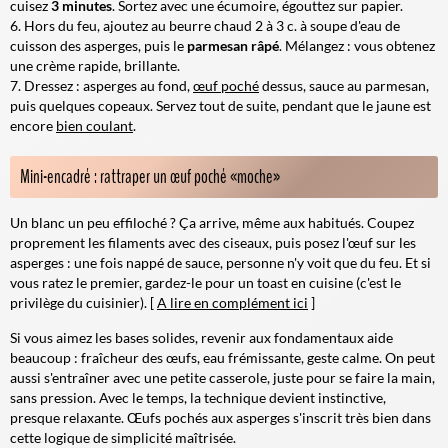
cuisez
3 minutes
. Sortez avec une écumoire, égouttez sur papier.
Hors du feu, ajoutez au beurre chaud 2 à 3 c. à soupe d'eau de
cuisson des asperges, puis le
parmesan râpé
. Mélangez : vous obtenez
une crème rapide, brillante.
Dressez : asperges au fond,
œuf poché
dessus, sauce au parmesan,
puis quelques copeaux. Servez tout de suite, pendant que le jaune est
encore
bien coulant
.
Mini-encadré : rattraper un œuf poché «moche»
Un blanc un peu effiloché ? Ça arrive, même aux habitués. Coupez
proprement les filaments avec des ciseaux, puis posez l'œuf sur les
asperges : une fois nappé de sauce, personne n'y voit que du feu. Et si
vous ratez le premier, gardez-le pour un toast en cuisine (c'est le
privilège du cuisinier). [
A lire en complément ici
]
Si vous aimez les bases solides, revenir aux fondamentaux aide
beaucoup : fraîcheur des œufs, eau frémissante, geste calme. On peut
aussi s'entraîner avec une petite casserole, juste pour se faire la main,
sans pression. Avec le temps, la technique devient instinctive,
presque relaxante. Œufs pochés aux asperges s'inscrit très bien dans
cette logique de simplicité maîtrisée.