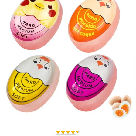
★
★
★
★
★