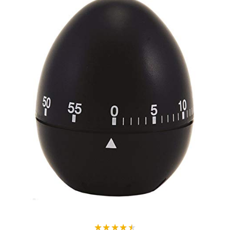
★
★
★
★
★