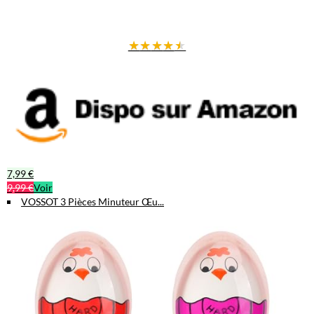
★
★
★
★
★
7,99 €
9,99 €
Voir
VOSSOT 3 Pièces Minuteur Œu...