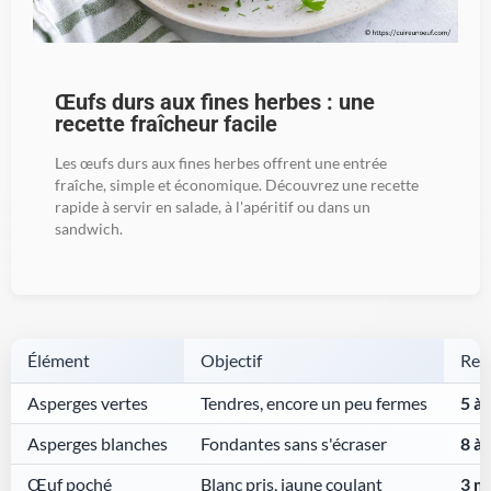
Œufs durs aux fines herbes : une
recette fraîcheur facile
Les œufs durs aux fines herbes offrent une entrée
fraîche, simple et économique. Découvrez une recette
rapide à servir en salade, à l'apéritif ou dans un
sandwich.
Élément
Objectif
Repè
Asperges vertes
Tendres, encore un peu fermes
5 à 
Asperges blanches
Fondantes sans s'écraser
8 à 
Œuf poché
Blanc pris, jaune coulant
3 m