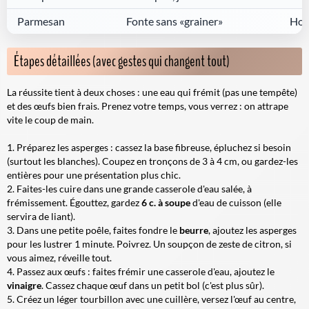
Parmesan
Fonte sans «grainer»
Hors
Étapes détaillées (avec gestes qui changent tout)
La réussite tient à deux choses : une eau qui frémit (pas une tempête)
et des œufs bien frais. Prenez votre temps, vous verrez : on attrape
vite le coup de main.
Préparez les asperges : cassez la base fibreuse, épluchez si besoin
(surtout les blanches). Coupez en tronçons de 3 à 4 cm, ou gardez-les
entières pour une présentation plus chic.
Faites-les cuire dans une grande casserole d'eau salée, à
frémissement. Égouttez, gardez
6 c. à soupe
d'eau de cuisson (elle
servira de liant).
Dans une petite poêle, faites fondre le
beurre
, ajoutez les asperges
pour les lustrer 1 minute. Poivrez. Un soupçon de zeste de citron, si
vous aimez, réveille tout.
Passez aux œufs : faites frémir une casserole d'eau, ajoutez le
vinaigre
. Cassez chaque œuf dans un petit bol (c'est plus sûr).
Créez un léger tourbillon avec une cuillère, versez l'œuf au centre,