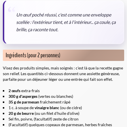
Un œuf poché réussi, c'est comme une enveloppe
scellée : l'extérieur tient, et à l'intérieur... ça coule, ça
brille, ça raconte tout.
Ingrédients (pour 2 personnes)
Visez des produits simples, mais soignés : c'est là que la recette gagne
son relief. Les quantités ci-dessous donnent une assiette généreuse,
parfaite pour un déjeuner léger ou une entrée qui fait son effet.
2 œufs
extra-frais
300 g d'asperges
(vertes ou blanches)
35 g de parmesan
fraîchement râpé
1 c. à soupe de
vinaigre blanc
(ou de cidre)
20 g de beurre
(ou un filet d'huile d'olive)
Sel fin, poivre, (facultatif) zeste de citron
(Facultatif) quelques copeaux de parmesan, herbes fraîches