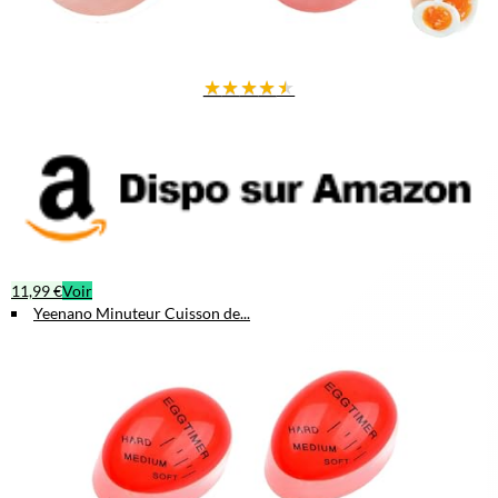
★
★
★
★
★
11,99 €
Voir
Yeenano Minuteur Cuisson de...