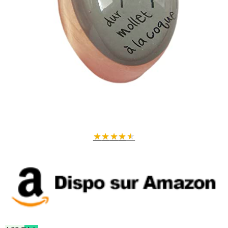
★
★
★
★
★