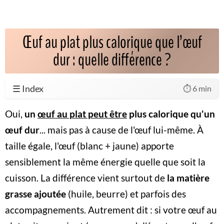
Œuf au plat plus calorique que l’œuf
dur : quelle différence ?
☰ Index
⏱️ 6 min
Oui,
un
œuf au plat peut être
plus calorique qu'un
œuf dur
... mais pas à cause de l'œuf lui-même. À
taille égale, l'œuf (blanc + jaune) apporte
sensiblement la même énergie quelle que soit la
cuisson. La différence vient surtout de
la matière
grasse ajoutée
(huile, beurre) et parfois des
accompagnements. Autrement dit : si votre œuf au