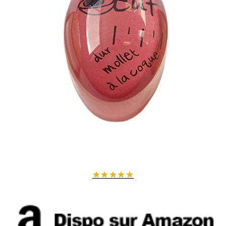
★
★
★
★
★