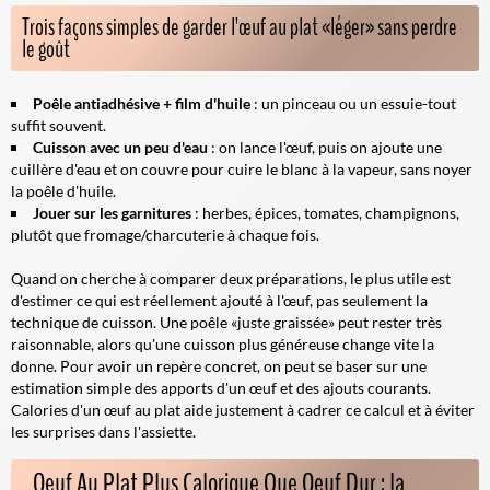
Trois façons simples de garder l'œuf au plat «léger» sans perdre
le goût
Poêle antiadhésive + film d'huile
: un pinceau ou un essuie-tout
suffit souvent.
Cuisson avec un peu d'eau
: on lance l'œuf, puis on ajoute une
cuillère d'eau et on couvre pour cuire le blanc à la vapeur, sans noyer
la poêle d'huile.
Jouer sur les garnitures
: herbes, épices, tomates, champignons,
plutôt que fromage/charcuterie à chaque fois.
Quand on cherche à comparer deux préparations, le plus utile est
d'estimer ce qui est réellement ajouté à l'œuf, pas seulement la
technique de cuisson. Une poêle «juste graissée» peut rester très
raisonnable, alors qu'une cuisson plus généreuse change vite la
donne. Pour avoir un repère concret, on peut se baser sur une
estimation simple des apports d'un œuf et des ajouts courants.
Calories d'un œuf au plat aide justement à cadrer ce calcul et à éviter
les surprises dans l'assiette.
Oeuf Au Plat Plus Calorique Que Oeuf Dur : la