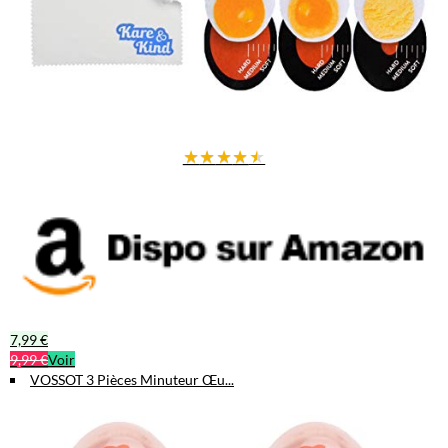
★
★
★
★
★
7,99 €
9,99 €
Voir
VOSSOT 3 Pièces Minuteur Œu...