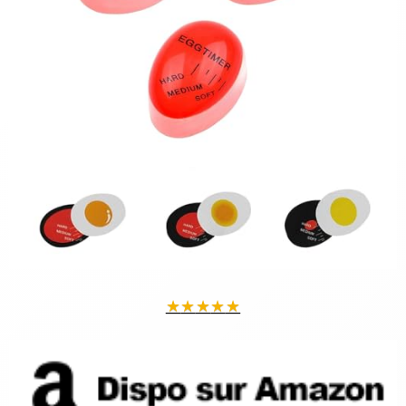
★
★
★
★
★