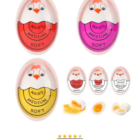
★
★
★
★
★