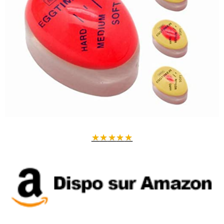
★
★
★
★
★