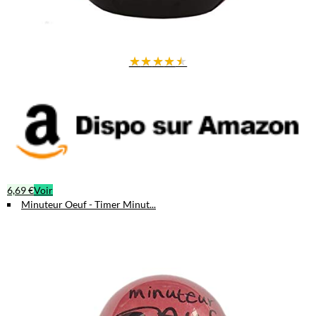
★
★
★
★
★
6,69 €
Voir
Minuteur Oeuf - Timer Minut...