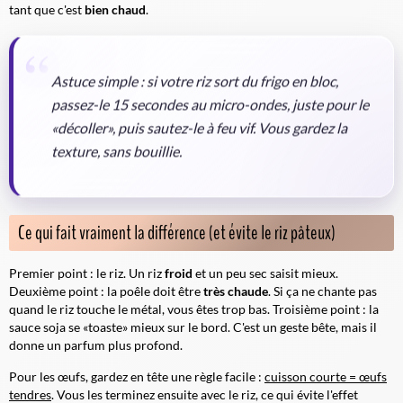
tant que c'est
bien chaud
.
Astuce simple : si votre riz sort du frigo en bloc,
passez-le 15 secondes au micro-ondes, juste pour le
«décoller», puis sautez-le à feu vif. Vous gardez la
texture, sans bouillie.
Ce qui fait vraiment la différence (et évite le riz pâteux)
Premier point : le riz. Un riz
froid
et un peu sec saisit mieux.
Deuxième point : la poêle doit être
très chaude
. Si ça ne chante pas
quand le riz touche le métal, vous êtes trop bas. Troisième point : la
sauce soja se «toaste» mieux sur le bord. C'est un geste bête, mais il
donne un parfum plus profond.
Pour les œufs, gardez en tête une règle facile :
cuisson courte = œufs
tendres
. Vous les terminez ensuite avec le riz, ce qui évite l'effet