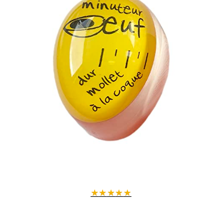
★
★
★
★
★