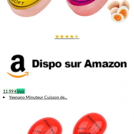
★
★
★
★
★
11,99 €
Voir
Yeenano Minuteur Cuisson de...