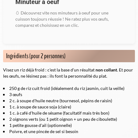
Minuteur à oeuf
🥚 Découvrez vite nos minuteurs à oeuf pour une
cuisson toujours réussie ! Ne ratez plus vos œufs,
comparez et choisissez en un clic.
Ingrédients (pour 2 personnes)
Visez un riz déjà froid : c'est la base d'un résultat
non collant
. Et pour
les œufs, ne lésinez pas : ils font la personnalité du plat.
250 g de riz cuit froid (idéalement du riz jasmin, cuit la veille)
3 œufs
2 c. à soupe d'huile neutre (tournesol, pépins de raisin)
1 c. à soupe de sauce soja (claire)
1 c. à café d'huile de sésame (facultatif mais très bon)
2 oignons verts (ou 1 petit oignon + un peu de ciboulette)
1 petite gousse d'ail (optionnelle)
Poivre, et une pincée de sel si besoin