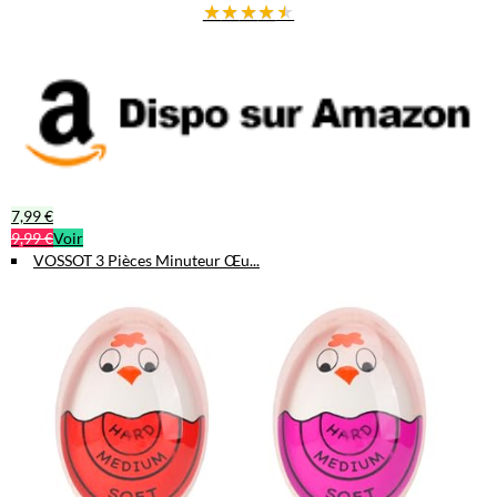
★
★
★
★
★
7,99 €
9,99 €
Voir
VOSSOT 3 Pièces Minuteur Œu...