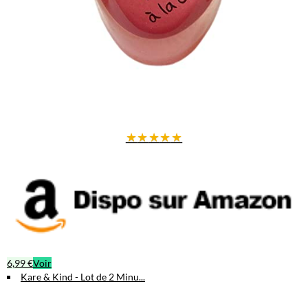
★
★
★
★
★
6,99 €
Voir
Kare & Kind - Lot de 2 Minu...