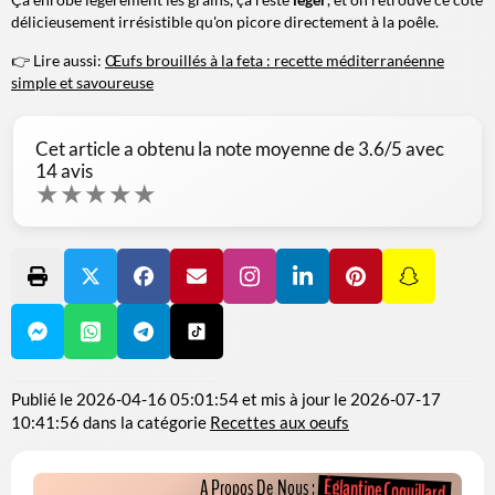
délicieusement irrésistible qu'on picore directement à la poêle.
👉 Lire aussi:
Œufs brouillés à la feta : recette méditerranéenne
simple et savoureuse
Cet article a obtenu la note moyenne de
3.6
/5 avec
14
avis
★
★
★
★
★
Publié le
2026-04-16 05:01:54
et mis à jour le
2026-07-17
10:41:56
dans la catégorie
Recettes aux oeufs
Églantine Coquillard
A Propos De Nous :