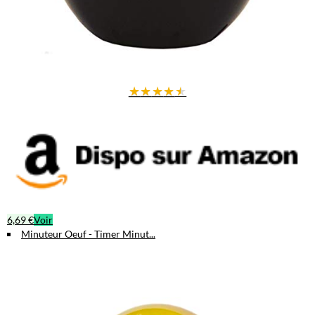
★
★
★
★
★
6,69 €
Voir
Minuteur Oeuf - Timer Minut...