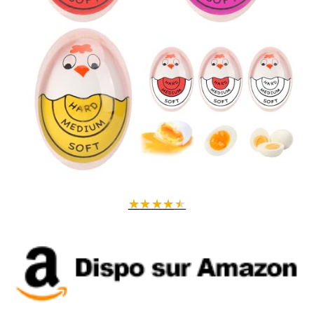
★
★
★
★
★