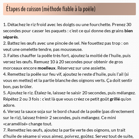
Étapes de cuisson (méthode fiable à la poêle)
Détachez le riz froid avec les doigts ou une fourchette. Prenez 30
secondes pour casser les paquets : c'est ce qui donne des grains
bien
séparés
.
Battez les œufs avec une pincée de sel. Ne fouettez pas trop : on
veut une omelette
tendre
, pas mousseuse.
Faites chauffer la poêle très fort, ajoutez la moitié de l'huile, puis
versez les œufs. Remuez 10 à 20 secondes pour obtenir de gros
morceaux encore
moelleux
. Réservez sur une assiette.
Remettez la poêle sur feu vif, ajoutez le reste d'huile, puis l'ail (si
vous en mettez) et la partie blanche des oignons verts. Ça doit sentir
bon, pas brûler.
Ajoutez le riz. Étalez-le, laissez-le saisir 20 secondes, puis mélangez.
Répétez 2 ou 3 fois : c'est là que vous créez ce petit goût
grillé
qu'on
adore.
Versez la sauce soja sur le bord chaud de la poêle (pas directement
sur le riz), laissez frémir 2 secondes, puis mélangez. Ce mini
«caramélisé» change tout.
Remettez les œufs, ajoutez la partie verte des oignons, un trait
d'huile de sésame si vous aimez, poivrez, goûtez. Servez tout de suite,