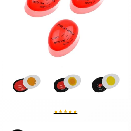
★
★
★
★
★