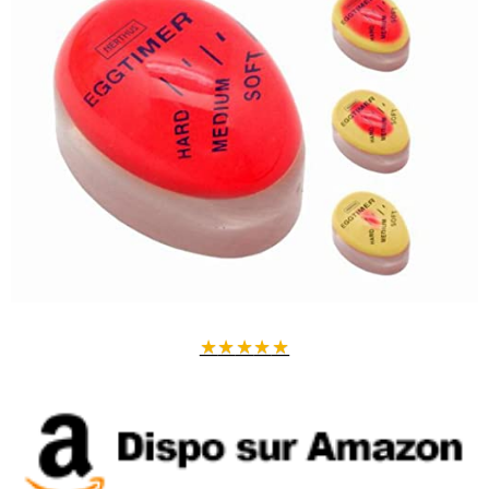
★
★
★
★
★