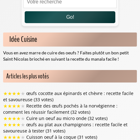
Go!
Idée Cuisine
Vous en avez marre de cuire des oeufs ? Faites plutôt un bon petit
Saint Nicolas brioché en suivant la
recette du manala
facile !
Articles les plus votés
★
★
★
★
★
œufs cocotte aux épinards et chèvre : recette facile
et savoureuse (33 votes)
★
★
★
★
★
Recette des œufs pochés à la norvégienne :
comment les réussir facilement (32 votes)
★
★
★
★
★
Cuire un oeuf au micro onde (32 votes)
★
★
★
★
★
œufs au plat aux champignons : recette facile et
savoureuse à tester (31 votes)
★
★
★
★
★
Cuisson oeuf à la coque (31 votes)