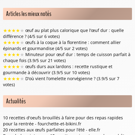
Articles les mieux notés
★
★
★
★
★
œuf au plat plus calorique que l’œuf dur : quelle
différence ? (4/5 sur 6 votes)
★
★
★
★
★
œufs à la coque à la florentine : comment allier
épinards et gourmandise (4/5 sur 2 votes)
★
★
★
★
★
Minuteur pour œuf dur : temps de cuisson parfait à
chaque fois (3.9/5 sur 21 votes)
★
★
★
★
★
œufs durs aux lardons : recette rustique et
gourmande à découvrir (3.9/5 sur 10 votes)
★
★
★
★
★
D’où vient l’omelette norvégienne ? (3.9/5 sur 7
votes)
Actualités
10 recettes d'oeufs brouillés à faire pour des repas rapides
pour la rentrée - fourchette-et-bikini.fr
20 recettes aux œufs parfaites pour l’été - elle.fr