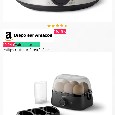
★
★
★
★
★
16,18 €
19,94 €
Voir cet article
Philips Cuiseur à œufs élec...