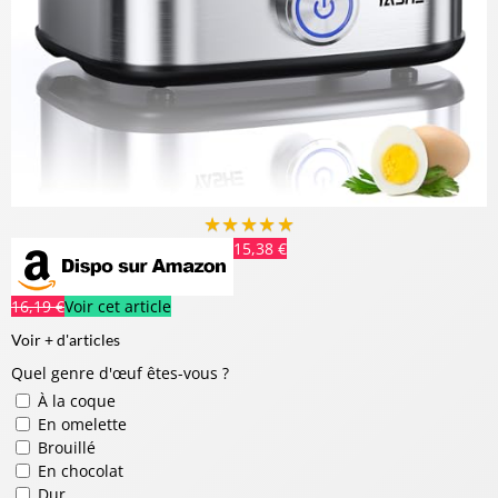
★
★
★
★
★
15,38 €
16,19 €
Voir cet article
Voir + d'articles
Quel genre d'œuf êtes-vous ?
À la coque
En omelette
Brouillé
En chocolat
Dur