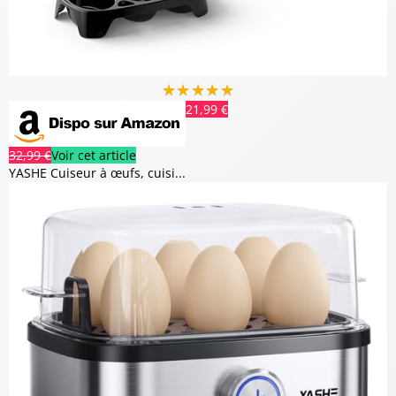
★
★
★
★
★
21,99 €
32,99 €
Voir cet article
YASHE Cuiseur à œufs, cuisi...