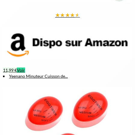
★
★
★
★
★
11,99 €
Voir
Yeenano Minuteur Cuisson de...