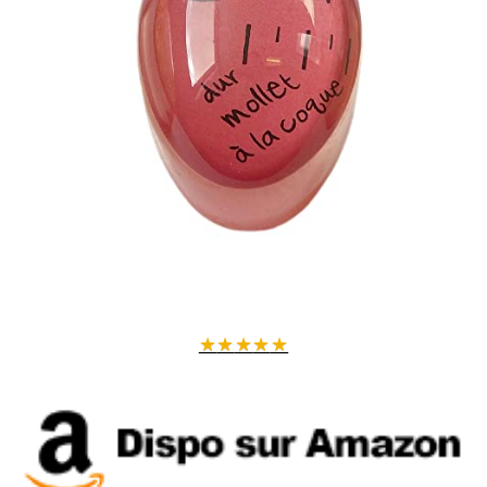
★
★
★
★
★