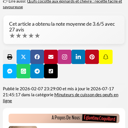
👉 Lire aussi:
Œufs cocotte aux épinards et chèvre : recette facile et
savoureuse
Cet article a obtenu la note moyenne de
3.6
/5 avec
27
avis
★
★
★
★
★
Publié le
2026-02-07 23:29:00
et mis à jour le
2026-07-17
21:45:17
dans la catégorie
Minuteurs de cuisson des oeufs en
ligne
Églantine Coquillard
A Propos De Nous :