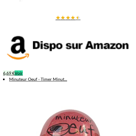
★
★
★
★
★
6,69 €
Voir
Minuteur Oeuf - Timer Minut...