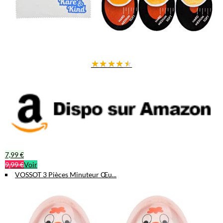
★
★
★
★
★
7,99 €
9,99 €
Voir
VOSSOT 3 Pièces Minuteur Œu...