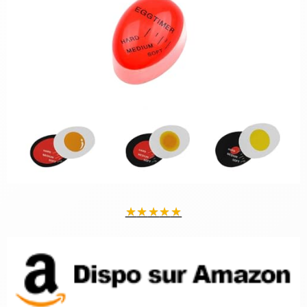
★
★
★
★
★