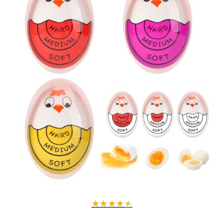
★
★
★
★
★