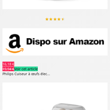
★
★
★
★
★
16,18 €
19,94 €
Voir cet article
Philips Cuiseur à œufs élec...