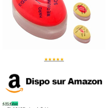
★
★
★
★
★
4,95 €
Voir