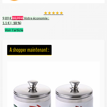
★
★
★
★
★
9,89 €
10,99 €
Votre économie :
1.1 €
(-
10 %
)
Voir l'article
A shopper maintenant :