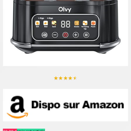
★
★
★
★
★