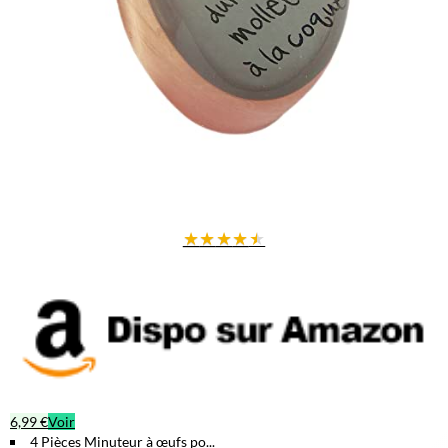
★
★
★
★
★
6,99 €
Voir
4 Pièces Minuteur à œufs po...