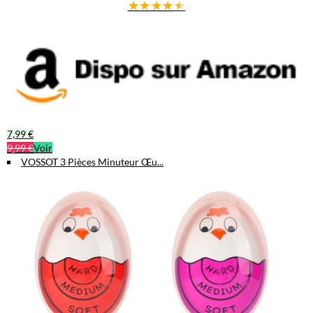
★
★
★
★
★
7,99 €
9,99 €
Voir
VOSSOT 3 Pièces Minuteur Œu...