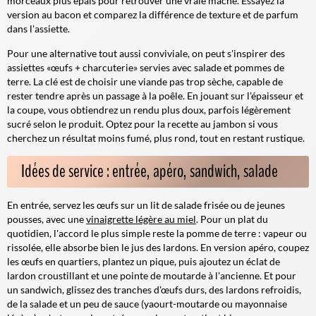
morceaux plus épais pour retrouver une vraie mâche. Essayez la
version au bacon et comparez la différence de texture et de parfum
dans l'assiette.
Pour une alternative tout aussi conviviale, on peut s'inspirer des
assiettes «œufs + charcuterie» servies avec salade et pommes de
terre. La clé est de choisir une viande pas trop sèche, capable de
rester tendre après un passage à la poêle. En jouant sur l'épaisseur et
la coupe, vous obtiendrez un rendu plus doux, parfois légèrement
sucré selon le produit. Optez pour la recette au jambon si vous
cherchez un résultat moins fumé, plus rond, tout en restant rustique.
Idées de service : entrée, apéro, sandwich, salade
En entrée, servez les œufs sur un lit de salade frisée ou de jeunes
pousses, avec une
vinaigrette légère au miel
. Pour un plat du
quotidien, l'accord le plus simple reste la pomme de terre : vapeur ou
rissolée, elle absorbe bien le jus des lardons. En version apéro, coupez
les œufs en quartiers, plantez un pique, puis ajoutez un éclat de
lardon croustillant et une pointe de moutarde à l'ancienne. Et pour
un sandwich, glissez des tranches d'œufs durs, des lardons refroidis,
de la salade et un peu de sauce (yaourt-moutarde ou mayonnaise