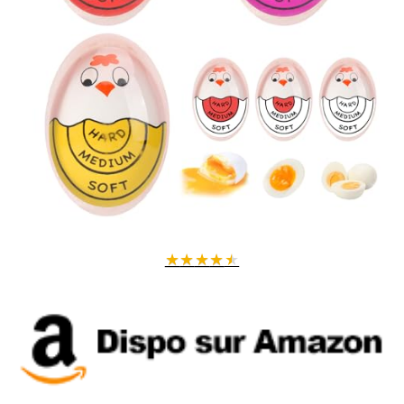
★
★
★
★
★