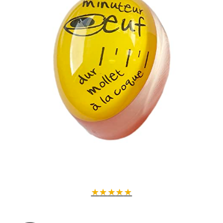
★
★
★
★
★