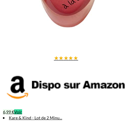
★
★
★
★
★
6,99 €
Voir
Kare & Kind - Lot de 2 Minu...