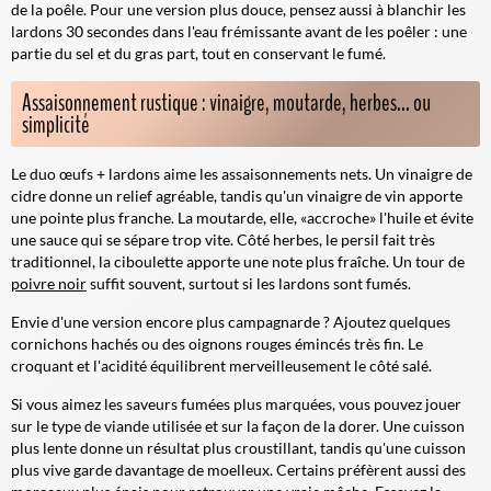
de la poêle. Pour une version plus douce, pensez aussi à
blanchir
les
lardons 30 secondes dans l'eau frémissante avant de les poêler : une
partie du sel et du gras part, tout en conservant le fumé.
Assaisonnement rustique : vinaigre, moutarde, herbes... ou
simplicité
Le duo œufs + lardons aime les assaisonnements nets. Un vinaigre de
cidre donne un relief agréable, tandis qu'un vinaigre de vin apporte
une pointe plus franche. La moutarde, elle, «accroche» l'huile et évite
une sauce qui se sépare trop vite. Côté herbes, le persil fait très
traditionnel, la ciboulette apporte une note plus fraîche. Un tour de
poivre noir
suffit souvent, surtout si les lardons sont fumés.
Envie d'une version encore plus campagnarde ? Ajoutez quelques
cornichons hachés ou des oignons rouges émincés très fin. Le
croquant et l'acidité équilibrent merveilleusement le côté salé.
Si vous aimez les saveurs fumées plus marquées, vous pouvez jouer
sur le type de viande utilisée et sur la façon de la dorer. Une cuisson
plus lente donne un résultat plus croustillant, tandis qu'une cuisson
plus vive garde davantage de moelleux. Certains préfèrent aussi des