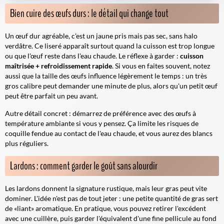
Bien cuire des œufs durs : le détail qui change tout
Un œuf dur agréable, c'est un jaune pris mais pas sec, sans halo
verdâtre. Ce liseré apparaît surtout quand la cuisson est trop longue
ou que l'œuf reste dans l'eau chaude. Le réflexe à garder :
cuisson
maîtrisée + refroidissement rapide
. Si vous en faites souvent, notez
aussi que la taille des œufs influence légèrement le temps : un très
gros calibre peut demander une minute de plus, alors qu'un petit œuf
peut être parfait un peu avant.
Autre détail concret : démarrez de préférence avec des œufs à
température ambiante si vous y pensez. Ça limite les risques de
coquille fendue au contact de l'eau chaude, et vous aurez des blancs
plus réguliers.
Lardons : comment garder le goût sans alourdir
Les lardons donnent la signature rustique, mais leur gras peut vite
dominer. L'idée n'est pas de tout jeter : une petite quantité de gras sert
de «liant» aromatique. En pratique, vous pouvez retirer l'excédent
avec une cuillère, puis garder l'équivalent d'une fine pellicule au fond