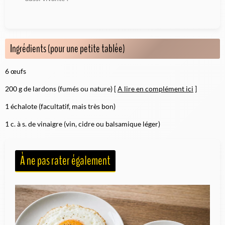
Ingrédients (pour une petite tablée)
6 œufs
200 g de lardons (fumés ou nature)
[
A lire en complément ici
]
1 échalote (facultatif, mais très bon)
1 c. à s. de vinaigre (vin, cidre ou balsamique léger)
À ne pas rater également