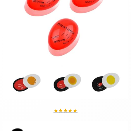
★
★
★
★
★