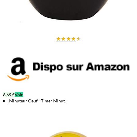
★
★
★
★
★
6,69 €
Voir
Minuteur Oeuf - Timer Minut...