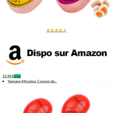
★
★
★
★
★
11,99 €
Voir
Yeenano Minuteur Cuisson de...