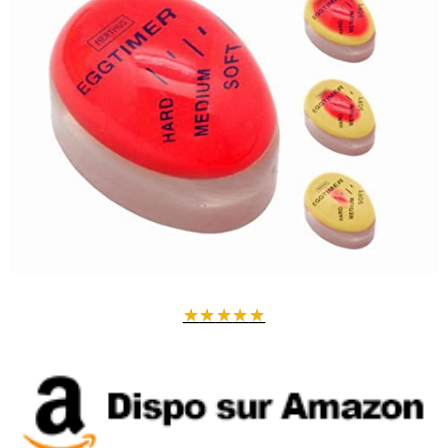
★
★
★
★
★