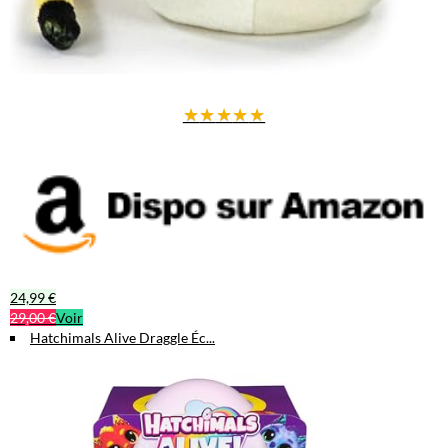
★
★
★
★
★
24,99 €
29,00 €
Voir
Hatchimals Alive Draggle Éc...