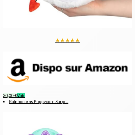
★
★
★
★
★
30,00 €
Voir
Rainbocorns Puppycorn Surpr...