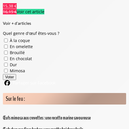
15,38 €
16,19 €
Voir cet article
Voir + d'articles
Quel genre d'œuf êtes-vous ?
À la coque
En omelette
Brouillé
En chocolat
Dur
Mimosa
Voter
Partager sur Facebook
Sur le feu :
Œufs mimosa aux crevettes : une recette marine savoureuse