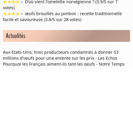
★
★
★
★
★
D’où vient l’omelette norvégienne ? (3.9/5 sur 7
votes)
★
★
★
★
★
œufs brouillés au jambon : recette traditionnelle
facile et savoureuse (3.8/5 sur 28 votes)
Actualités
Aux Etats-Unis, trois producteurs condamnés à donner 53
millions d'oeufs pour une entente sur les prix - Les Echos
Pourquoi les Français aiment-ils tant les oeufs - Notre Temps
Canicule : comment bien conserver les œufs et éviter les
risques sanitaires ? - Planet.fr
Catégories de la boutique
Coquetiers
Couveuse à oeuf