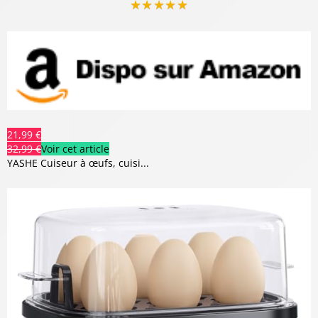
★
★
★
★
★
21,99 €
32,99 €
Voir cet article
YASHE Cuiseur à œufs, cuisi...