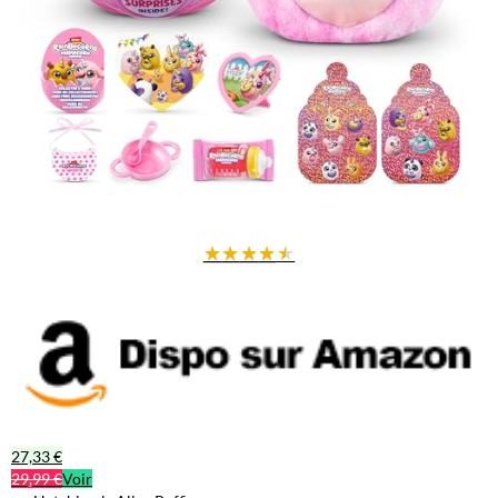
★
★
★
★
★
27,33 €
29,99 €
Voir