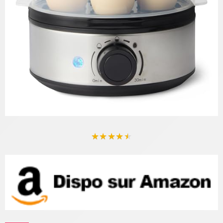
★
★
★
★
★