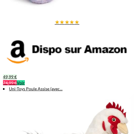
★
★
★
★
★
49,99 €
74,99 €
Voir
Uni-Toys Poule Assise (avec...