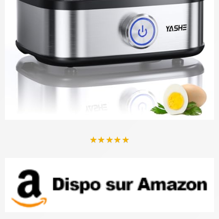
★
★
★
★
★