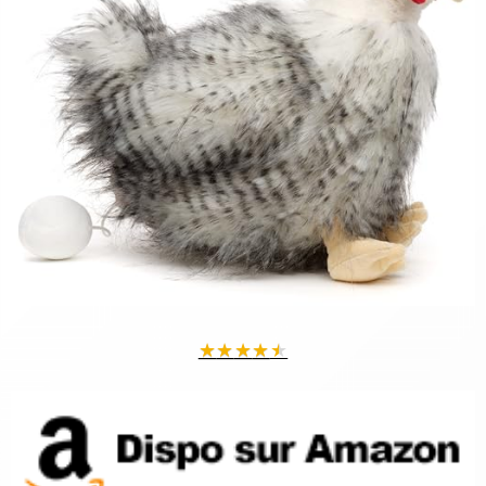
★
★
★
★
★