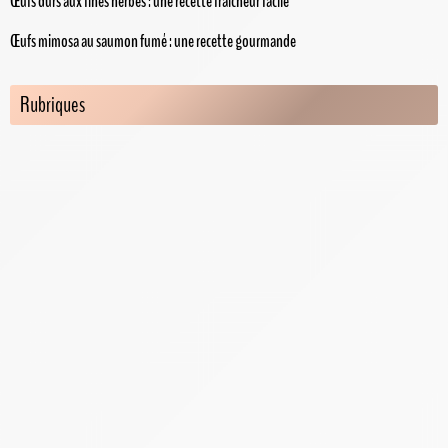
Œufs durs aux fines herbes : une recette fraîcheur facile
Œufs mimosa au saumon fumé : une recette gourmande
Rubriques
Blog
Comment cuire un oeuf ?
Minuteurs à Oeufs
Recettes aux oeufs
Recette d'oeufs au plat
Recette des oeufs cocottes
Recettes d'oeufs brouillés
Recettes d'oeufs bénédictes
Recettes d'oeufs mimosa
Recettes d'oeufs mollets