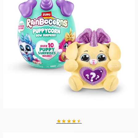
★
★
★
★
★