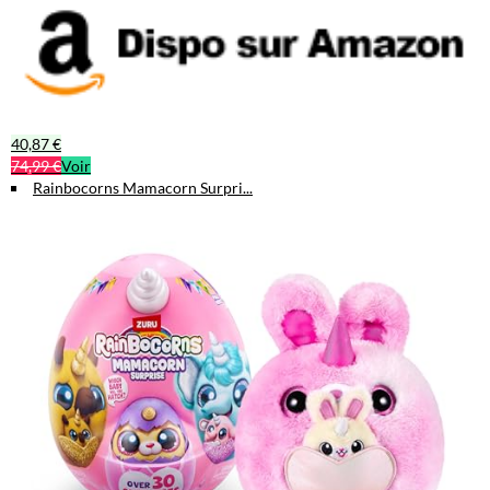
40,87 €
74,99 €
Voir
Rainbocorns Mamacorn Surpri...