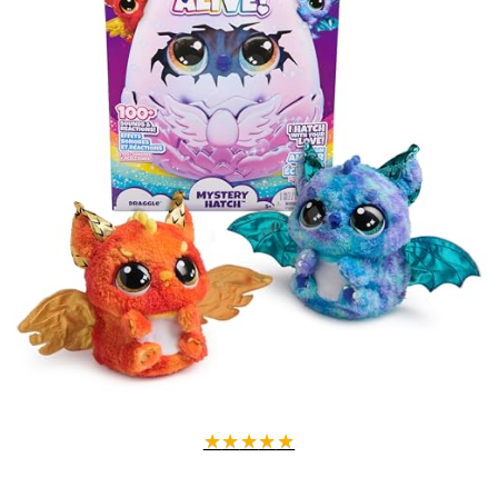
★
★
★
★
★