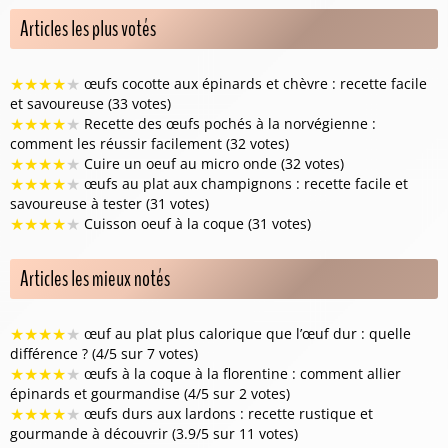
Articles les plus votés
★
★
★
★
★
œufs cocotte aux épinards et chèvre : recette facile
et savoureuse (33 votes)
★
★
★
★
★
Recette des œufs pochés à la norvégienne :
comment les réussir facilement (32 votes)
★
★
★
★
★
Cuire un oeuf au micro onde (32 votes)
★
★
★
★
★
œufs au plat aux champignons : recette facile et
savoureuse à tester (31 votes)
★
★
★
★
★
Cuisson oeuf à la coque (31 votes)
Articles les mieux notés
★
★
★
★
★
œuf au plat plus calorique que l’œuf dur : quelle
différence ? (4/5 sur 7 votes)
★
★
★
★
★
œufs à la coque à la florentine : comment allier
épinards et gourmandise (4/5 sur 2 votes)
★
★
★
★
★
œufs durs aux lardons : recette rustique et
gourmande à découvrir (3.9/5 sur 11 votes)