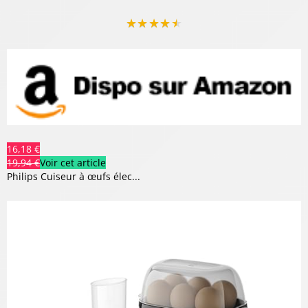
★
★
★
★
★
16,18 €
19,94 €
Voir cet article
Philips Cuiseur à œufs élec...