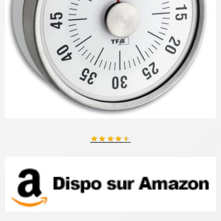
★
★
★
★
★