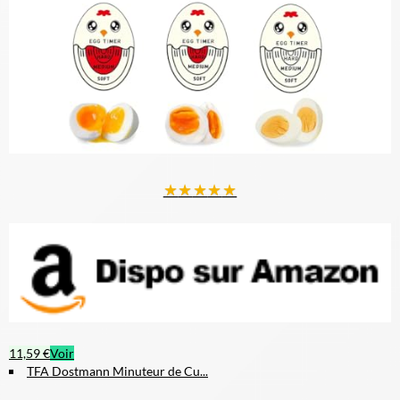
★
★
★
★
★
11,59 €
Voir
TFA Dostmann Minuteur de Cu...