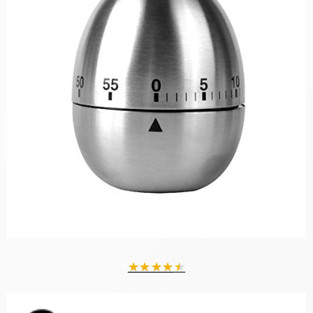
★
★
★
★
★