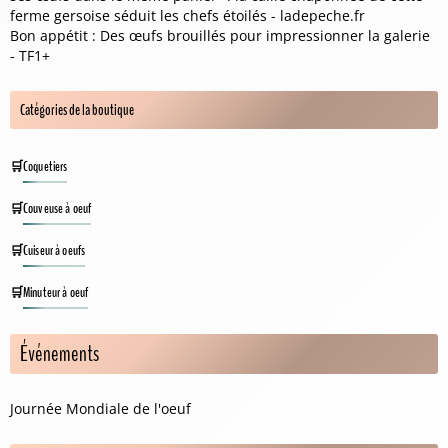
ferme gersoise séduit les chefs étoilés - ladepeche.fr
Bon appétit : Des œufs brouillés pour impressionner la galerie
- TF1+
Catégories de la boutique
Coquetiers
Couveuse à oeuf
Cuiseur à oeufs
Minuteur à oeuf
Événements
Journée Mondiale de l'oeuf