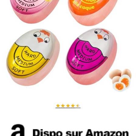
★
★
★
★
★