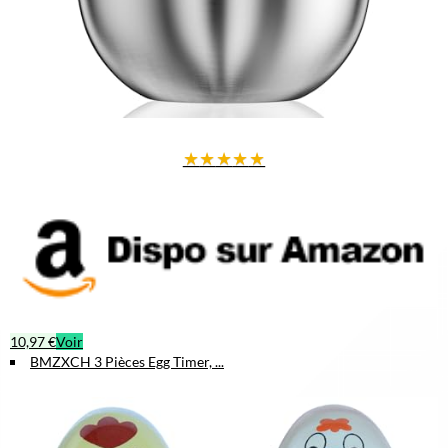
★
★
★
★
★
10,97 €
Voir
BMZXCH 3 Pièces Egg Timer, ...