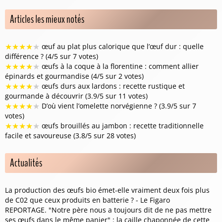
Articles les mieux notés
★
★
★
★
★
œuf au plat plus calorique que l’œuf dur : quelle
différence ? (4/5 sur 7 votes)
★
★
★
★
★
œufs à la coque à la florentine : comment allier
épinards et gourmandise (4/5 sur 2 votes)
★
★
★
★
★
œufs durs aux lardons : recette rustique et
gourmande à découvrir (3.9/5 sur 11 votes)
★
★
★
★
★
D’où vient l’omelette norvégienne ? (3.9/5 sur 7
votes)
★
★
★
★
★
œufs brouillés au jambon : recette traditionnelle
facile et savoureuse (3.8/5 sur 28 votes)
Actualités
La production des œufs bio émet-elle vraiment deux fois plus
de C02 que ceux produits en batterie ? - Le Figaro
REPORTAGE. "Notre père nous a toujours dit de ne pas mettre
ses œufs dans le même panier" : la caille chaponnée de cette