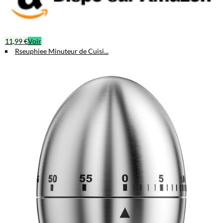
11,99 €
Voir
Rseuphiee Minuteur de Cuisi...