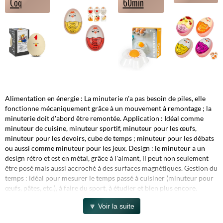
Coq
60min
Alimentation en énergie : La minuterie n'a pas besoin de piles, elle
fonctionne mécaniquement grâce à un mouvement à remontage ; la
minuterie doit d'abord être remontée. Application : Idéal comme
minuteur de cuisine, minuteur sportif, minuteur pour les œufs,
minuteur pour les devoirs, cube de temps ; minuteur pour les débats
ou aussi comme minuteur pour les jeux. Design : le minuteur a un
design rétro et est en métal, grâce à l'aimant, il peut non seulement
être posé mais aussi accroché à des surfaces magnétiques. Gestion du
temps : idéal pour mesurer le temps passé à cuisiner (minuteur pour
œufs, pâtes, etc.), à faire du sport, à étudier et bien plus encore.
🔽 Voir la suite