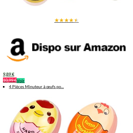
★
★
★
★
★
9,89 €
10,99 €
Voir
4 Pièces Minuteur à œufs po...