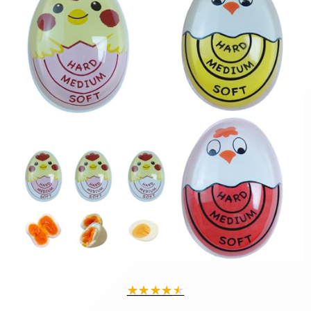
★
★
★
★
★