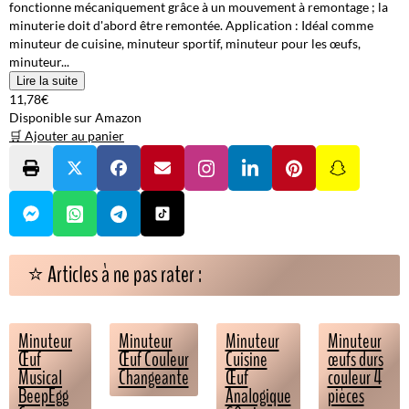
fonctionne mécaniquement grâce à un mouvement à remontage ; la
minuterie doit d'abord être remontée. Application : Idéal comme
minuteur de cuisine, minuteur sportif, minuteur pour les œufs,
minuteur...
Lire la suite
11,78€
Disponible sur Amazon
🛒 Ajouter au panier
⭐ Articles à ne pas rater :
Minuteur
Minuteur
Minuteur
Minuteur
Œuf
Œuf Couleur
Cuisine
œufs durs
Musical
Changeante
Œuf
couleur 4
BeepEgg
Analogique
pièces