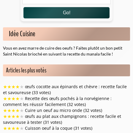
Go!
Idée Cuisine
Vous en avez marre de cuire des oeufs ? Faites plutôt un bon petit
Saint Nicolas brioché en suivant la
recette du manala
facile !
Articles les plus votés
★
★
★
★
★
œufs cocotte aux épinards et chèvre : recette facile
et savoureuse (33 votes)
★
★
★
★
★
Recette des œufs pochés à la norvégienne :
comment les réussir facilement (32 votes)
★
★
★
★
★
Cuire un oeuf au micro onde (32 votes)
★
★
★
★
★
œufs au plat aux champignons : recette facile et
savoureuse à tester (31 votes)
★
★
★
★
★
Cuisson oeuf à la coque (31 votes)