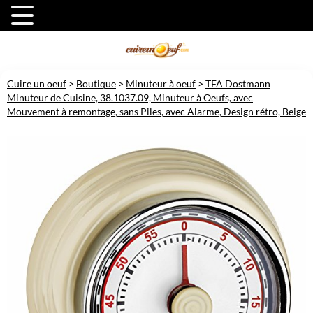
Cuire un oeuf
>
Boutique
>
Minuteur à oeuf
>
TFA Dostmann
Minuteur de Cuisine, 38.1037.09, Minuteur à Oeufs, avec
Mouvement à remontage, sans Piles, avec Alarme, Design rétro, Beige