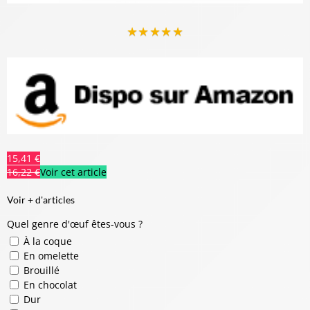
★
★
★
★
★
15,41 €
16,22 €
Voir cet article
Voir + d'articles
Quel genre d'œuf êtes-vous ?
À la coque
En omelette
Brouillé
En chocolat
Dur