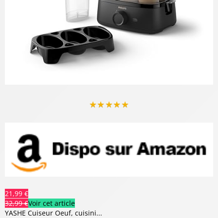
★
★
★
★
★
21,99 €
32,99 €
Voir cet article
YASHE Cuiseur Oeuf, cuisini...