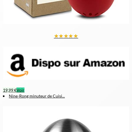
★
★
★
★
★
19,99 €
Voir
Nine-Rong minuteur de Cuisi...