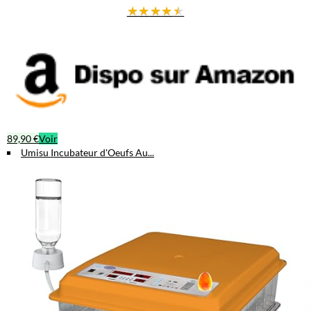
★
★
★
★
★
89,90 €
Voir
Umisu Incubateur d'Oeufs Au...