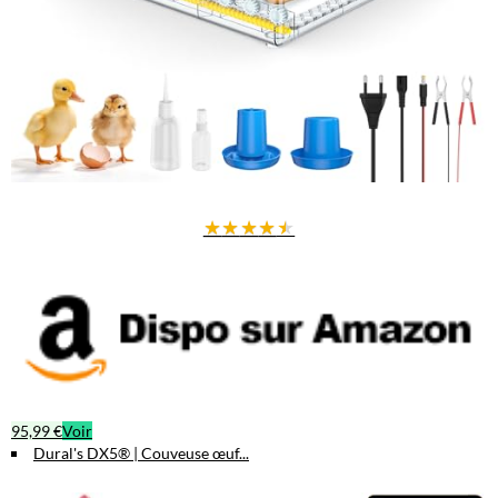
★
★
★
★
★
95,99 €
Voir
Dural's DX5® | Couveuse œuf...