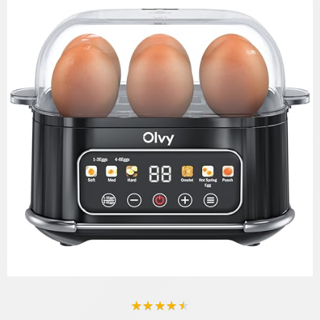
★
★
★
★
★