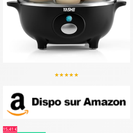
★
★
★
★
★
15,41 €