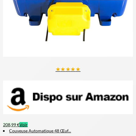
★
★
★
★
★
208,99 €
Voir
Couveuse Automatique 48 Œuf...