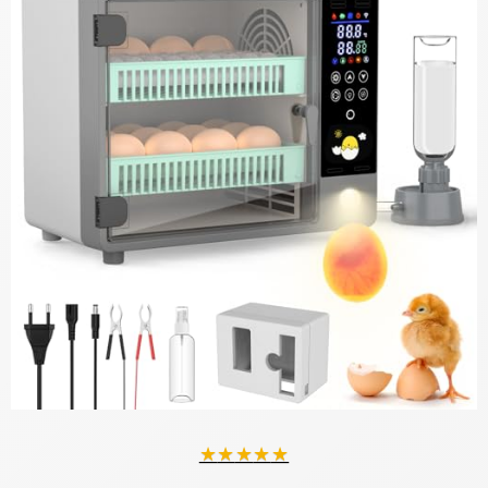
★
★
★
★
★