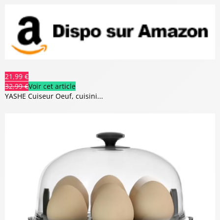
21,99 €
32,99 €
Voir cet article
YASHE Cuiseur Oeuf, cuisini...