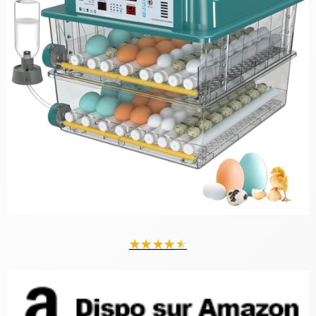
★
★
★
★
★