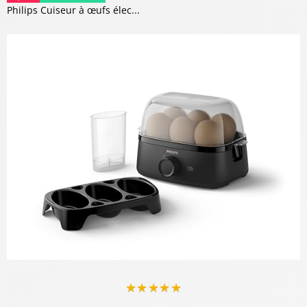
Philips Cuiseur à œufs élec...
★
★
★
★
★