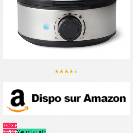
★
★
★
★
★
16,18 €
19,94 €
Voir cet article