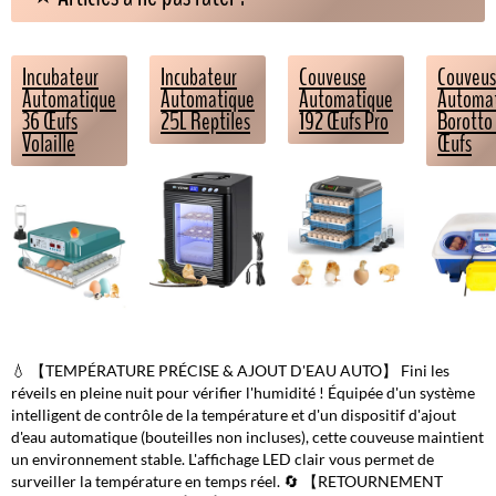
Incubateur
Incubateur
Couveuse
Couveu
Automatique
Automatique
Automatique
Automa
36 Œufs
25L Reptiles
192 Œufs Pro
Borotto
Volaille
Œufs
💧 【TEMPÉRATURE PRÉCISE & AJOUT D'EAU AUTO】 Fini les
réveils en pleine nuit pour vérifier l'humidité ! Équipée d'un système
intelligent de contrôle de la température et d'un dispositif d'ajout
d'eau automatique (bouteilles non incluses), cette couveuse maintient
un environnement stable. L'affichage LED clair vous permet de
surveiller la température en temps réel. 🔄 【RETOURNEMENT