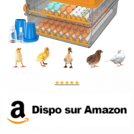
★
★
★
★
★