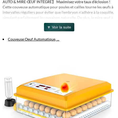
AUTO & MIRE-ŒUF INTÉGRÉ】 Maximisez votre taux d'éclosion !
Cette couveuse automatique pour poules et cailles tourne les œufs à
intervalles réguliers pour éviter que l'embryon n'adhère à la coquille,
simulant parfaitement la couvaison naturelle. De plus, le mire-œuf à
LED intégré vous permet d'observer facilement le développement de
🔽 Voir la suite
chaque embryon sans équipement supplémentaire. 🛡️ 【VISIBILITÉ
360° & FACILE À NETTOYER】 Conçue avec un couvercle hautement
transparent, elle permet aux enfants et aux éleveurs d'observer tout
Couveuse Oeuf Automatique, ...
le processus d'éclosion à 360°, ce qui en fait un excellent outil
éducatif. Fabriquée en matériaux ABS durables, le plateau est
amovible pour un nettoyage rapide et hygiénique après chaque cycle
d'éclosion. 🥚 【CAPACITÉ MULTIPLE & POLYVALENCE】
Disponible en plusieurs formats (16, 36, 64 ou 120 œufs) pour
s'adapter à vos besoins d'élevage. Cet incubateur multifonction est
parfait pour faire éclore une grande variété de volailles : poules,
canards, oies, cailles et oiseaux. Les rouleaux espacés ajustables
s'adaptent parfaitement à toutes les tailles d'œufs.