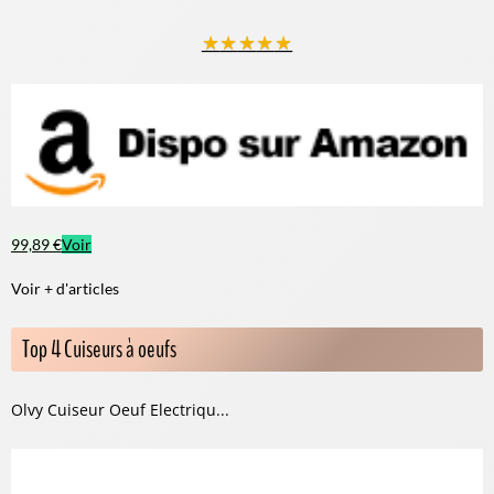
★
★
★
★
★
99,89 €
Voir
Voir + d'articles
Top 4 Cuiseurs à oeufs
Olvy Cuiseur Oeuf Electriqu...